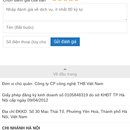
Chọn đánh giá của bạn
Máy đo độ ẩm dùng Bluetooth 0563 4404
Máy đo độ ẩm có dạng cầm tay gọn nhẹ và tiện dụng.
Menu được sắp xếp logic giúp người dùng dễ dàng sử
Gửi đánh giá
dụng.
Máy đo nhiệt độ, độ ẩm có thể kết nối với các đầu dò kỹ
thuật số thông qua bluetooth.
Khoảng đo rộng, đáp ứng nhu cầu của người dùng.
Về đầu trang
Máy chuyển đổi dữ liệu thông qua Bluetooth và USB.
Đơn vị chủ quản: Công ty CP công nghệ THB Việt Nam
Loại pin: 3 x AA 1.5 V có tuổi thọ dài.
Giấy phép đăng ký kinh doanh số 0105848319 do sở KHĐT TP Hà
Bộ sản phẩm gồm: Kit Testo 440, đầu dò độ ẩm / nhiệt độ
Nội cấp ngày 09/04/2012
(Bluetooth ®), vali.
Địa chỉ ĐKKD: Số 30 Mạc Thái Tổ, Phường Yên Hoà, Thành phố Hà
Nội, Việt Nam
Thông số kỹ thuật
CHI NHÁNH HÀ NỘI