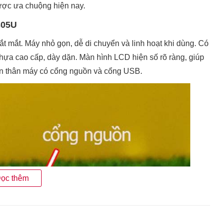
được ưa chuộng hiện nay.
305U
bắt mắt. Máy nhỏ gọn, dễ di chuyển và linh hoạt khi dùng. Có
ựa cao cấp, dày dặn. Màn hình LCD hiện số rõ ràng, giúp
rên thân máy có cổng nguồn và cổng USB.
ọc thêm