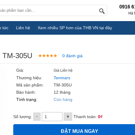
0916 6
Hà 
n tức
Liên hệ
Xem nhiều SP hơn của THB VN tại đây
rs TM-305U
0 đánh giá
Giá:
Giá Liên hệ
Thương hiệu:
Tenmars
Mã sản phẩm:
TM-305U
Bảo hành:
12 tháng
Tình trạng:
Còn hàng
-
+
Số lượng:
Thanh toán:
0₫
ĐẶT MUA NGAY