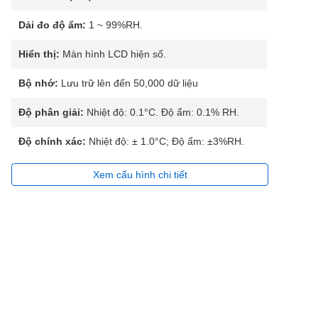
Dải đo độ ẩm:
1 ~ 99%RH.
Hiển thị:
Màn hình LCD hiện số.
Bộ nhớ:
Lưu trữ lên đến 50,000 dữ liệu
Độ phân giải:
Nhiệt độ: 0.1°C. Độ ẩm: 0.1% RH.
Độ chính xác:
Nhiệt độ: ± 1.0°C; Độ ẩm: ±3%RH.
Xem cấu hình chi tiết