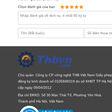
Chọn đánh giá của bạn
Chủ quản: Công ty CP công nghệ THB Việt Nam Giấy phép
Cổng USB và cổng ngu
đăng ký kinh doanh số 0105848319 do sở KHĐT TP Hà Nộ
cấp ngày 09/04/2012
Bộ sản phẩm Tenmars TM-305U gồm:
Địa chỉ ĐKKD: Số 30 Mạc Thái Tổ, Phường Yên Hoà,
Máy chính TM-305U
Thành phố Hà Nội, Việt Nam
Cáp USB