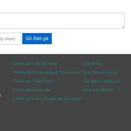
Gửi đánh giá
Chính sách đổi trả hàng
Giới thiệu
Hướng dẫn mua hàng & Thanh toán
Quy định sử dụng
Chính sách bảo hành
Gửi góp ý, khiếu nại
Chính sách bảo mật
Xem bản Mobile
ồn của máy Tenmars TM-305U
i
Chính sách vận chuyển và giao nhận