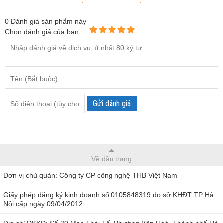
0
Đánh giá sản phẩm này
Chọn đánh giá của bạn
Gửi đánh giá
Bộ nhiệt ẩm kế Extech RH520A
Tính năng của bộ ghi độ ẩm, nhiệt độ Extech RH520A
Về đầu trang
Màn hình LCD của máy có thể điều chỉnh độ phân giải
Đơn vị chủ quản: Công ty CP công nghệ THB Việt Nam
TAC theo hai chiều ngang, dọc.
Giấy phép đăng ký kinh doanh số 0105848319 do sở KHĐT TP Hà
Trên màn hình còn hiển thị tỷ lệ phần trăm của bộ nhớ
Nội cấp ngày 09/04/2012
máy.