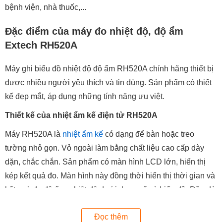
bệnh viện, nhà thuốc,...
Đặc điểm của máy đo nhiệt độ, độ ẩm
Extech RH520A
Máy ghi biểu đồ nhiệt độ độ ẩm RH520A chính hãng thiết bị
được nhiều người yêu thích và tin dùng. Sản phẩm có thiết
kế đẹp mắt, áp dụng những tính năng ưu việt.
Thiết kế của nhiệt ẩm kế điện tử RH520A
Máy RH520A là
nhiệt ẩm kế
có dạng để bàn hoặc treo
tường nhỏ gọn. Vỏ ngoài làm bằng chất liệu cao cấp dày
dặn, chắc chắn. Sản phẩm có màn hình LCD lớn, hiển thị
kép kết quả đo. Màn hình này đồng thời hiển thị thời gian và
kết quả đo độ ẩm, nhiệt độ dưới dạng số và biểu đồ. Đầu dò
của nhiệt ẩm kế RH520A có thể tháo rời với cáp dài 1m.
Đọc thêm