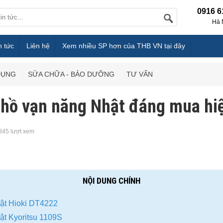
0916 6
Hà 
n tức
Liên hệ
Xem nhiều SP hơn của THB VN tại đây
DỤNG
SỬA CHỮA - BẢO DƯỠNG
TƯ VẤN
hồ vạn năng Nhật đáng mua hi
845 lượt xem
NỘI DUNG CHÍNH
ật Hioki DT4222
ật Kyoritsu 1109S