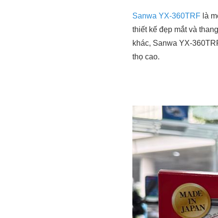
Sanwa YX-360TRF
là m
thiết kế đẹp mắt và tha
khác, Sanwa YX-360TRF đ
thọ cao.