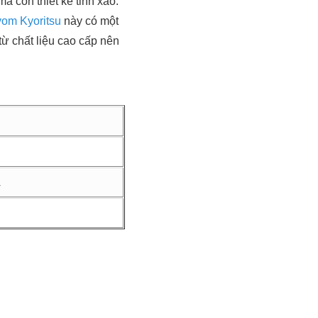
 còn thiết kế tinh xảo.
vom Kyoritsu
này có một
từ chất liệu cao cấp nên
A