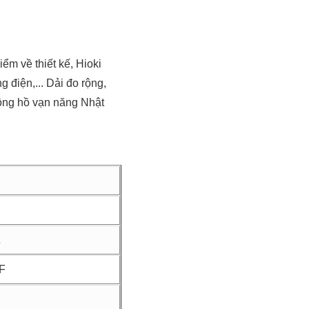
m về thiết kế, Hioki
 điện,... Dải đo rộng,
ồng hồ vạn năng Nhật
Ω
F