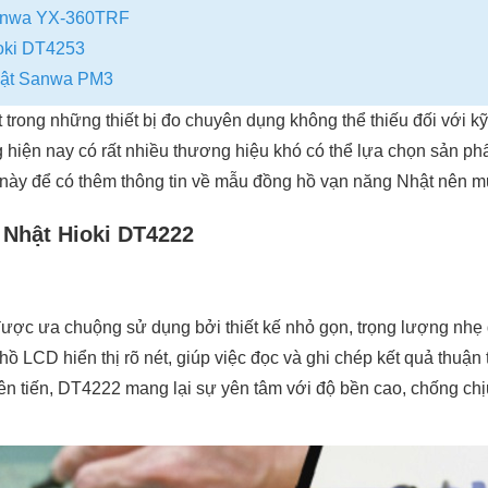
anwa YX-360TRF
oki DT4253
hật Sanwa PM3
trong những thiết bị đo chuyên dụng không thể thiếu đối với kỹ 
ng hiện nay có rất nhiều thương hiệu khó có thể lựa chọn sản 
 này để có thêm thông tin về mẫu đồng hồ vạn năng Nhật nên m
 Nhật Hioki DT4222
ược ưa chuộng sử dụng bởi thiết kế nhỏ gọn, trọng lượng nhẹ
ồ LCD hiển thị rõ nét, giúp việc đọc và ghi chép kết quả thuận 
ên tiến, DT4222 mang lại sự yên tâm với độ bền cao, chống chị