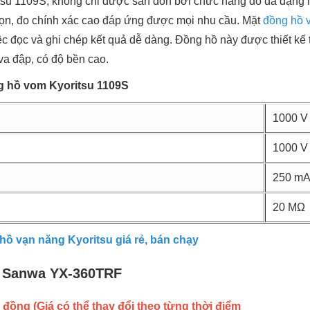
su 1109S, không chỉ được săn đón bởi chức năng đo đa dạng mà
ọn, đo chính xác cao đáp ứng được mọi nhu cầu. Mặt
đồng hồ 
ệc đọc và ghi chép kết quả dễ dàng. Đồng hồ này được thiết kế 
va đập, có độ bền cao.
g hồ vom Kyoritsu 1109S
1000 V
1000 V
250 m
20 MΩ
hồ vạn năng Kyoritsu giá rẻ, bán chạy
 Sanwa YX-360TRF
 đồng (Giá có thể thay đổi theo từng thời điểm