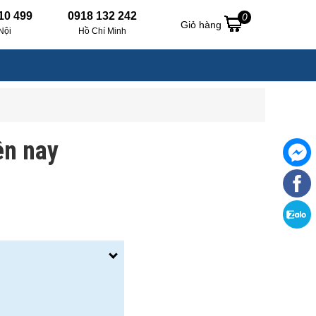
10 499
0918 132 242
0
Giỏ hàng
Nội
Hồ Chí Minh
ện nay