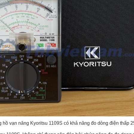
 hồ vạn năng Kyoritsu 1109S có khả năng đo dòng điện thấp 