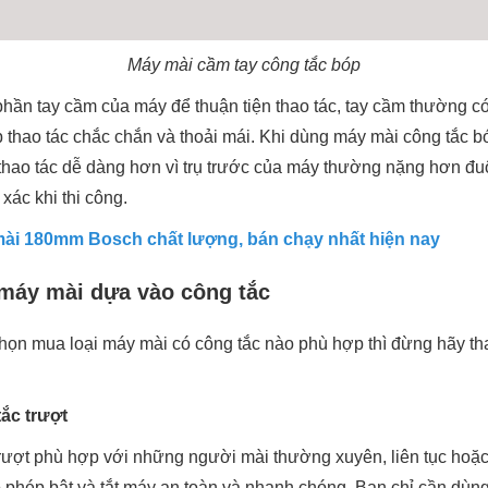
Máy mài cầm tay công tắc bóp
hần tay cầm của máy để thuận tiện thao tác, tay cầm thường 
p thao tác chắc chắn và thoải mái. Khi dùng máy mài công tắc 
thao tác dễ dàng hơn vì trụ trước của máy thường nặng hơn đuô
xác khi thi công.
ài 180mm Bosch chất lượng, bán chạy nhất hiện nay
máy mài dựa vào công tắc
họn mua loại máy mài có công tắc nào phù hợp thì đừng hãy t
ắc trượt
rượt phù hợp với những người mài thường xuyên, liên tục hoặc 
 phép bật và tắt máy an toàn và nhanh chóng. Bạn chỉ cần dùng