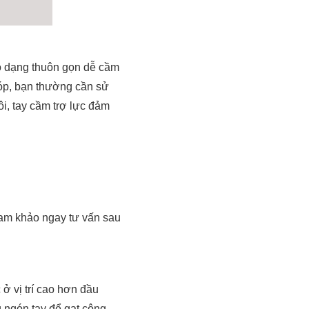
có dạng thuôn gọn dễ cầm
bóp, bạn thường cần sử
i, tay cầm trợ lực đảm
ham khảo ngay tư vấn sau
ở vị trí cao hơn đầu
 ngón tay để gạt công