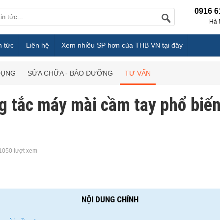
0916 6
Hà 
n tức
Liên hệ
Xem nhiều SP hơn của THB VN tại đây
DỤNG
SỬA CHỮA - BẢO DƯỠNG
TƯ VẤN
ng tắc máy mài cầm tay phổ biến
1050 lượt xem
NỘI DUNG CHÍNH