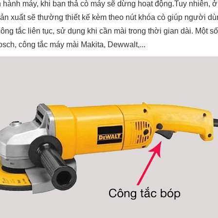
vận hành máy, khi bạn thả cò máy sẽ dừng hoạt động.Tuy nhiên,
ản xuất sẽ thường thiết kế kèm theo nút khóa cò giúp người dù
g tắc liên tục, sử dụng khi cần mài trong thời gian dài. Một s
sch, công tắc máy mài Makita, Dewwalt,...