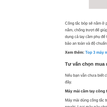
Công tắc bóp sẽ nằm ở p
nắm, chống trượt để giú
dụng cả tay cầm phụ để 
bảo an toàn và độ chuẩn 
Xem thêm:
Top 3 máy m
Tư vấn chọn mua 
Nếu bạn vẫn chưa biết c
đây.
Máy mài cầm tay công t
Máy mài dùng công tắc t
người. Loại máy này cho