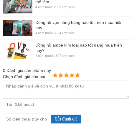
thể làm
4 năm trước
2552 lượt xem
Đồng hồ vạn năng hãng nào tốt, nên mua hiện
nay
4 năm trước
5624 lượt xem
Đồng hồ ampe kìm loại nào tốt đáng mua hiện
nay?
4 năm trước
1697 lượt xem
0
Đánh giá sản phẩm này
Chọn đánh giá của bạn
Gửi đánh giá