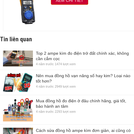
XEM CHI TIẾT
Tin liên quan
Top 2 ampe kìm đo điện trở đất chính xác, không
cần cắm cọc
4 năm trước
1474 lượt xem
Nên mua đồng hồ vạn năng số hay kim? Loại nào
tốt hơn?
4 năm trước
2949 lượt xem
Mua đồng hồ đo điện ở đâu chính hãng, giá tốt,
bảo hành an tâm
4 năm trước
2293 lượt xem
Cách sửa đồng hồ ampe kìm đơn giản, ai cũng có