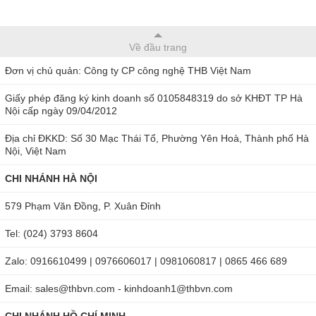
Về đầu trang
Đơn vị chủ quản: Công ty CP công nghệ THB Việt Nam
Giấy phép đăng ký kinh doanh số 0105848319 do sở KHĐT TP Hà
Nội cấp ngày 09/04/2012
Địa chỉ ĐKKD: Số 30 Mạc Thái Tổ, Phường Yên Hoà, Thành phố Hà
Nội, Việt Nam
CHI NHÁNH HÀ NỘI
579 Phạm Văn Đồng, P. Xuân Đỉnh
Tel: (024) 3793 8604
Zalo: 0916610499 | 0976606017 | 0981060817 | 0865 466 689
Email: sales@thbvn.com - kinhdoanh1@thbvn.com
CHI NHÁNH HỒ CHÍ MINH