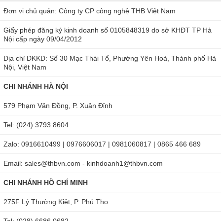
Đơn vị chủ quản: Công ty CP công nghệ THB Việt Nam
Giấy phép đăng ký kinh doanh số 0105848319 do sở KHĐT TP Hà
Nội cấp ngày 09/04/2012
Địa chỉ ĐKKD: Số 30 Mạc Thái Tổ, Phường Yên Hoà, Thành phố Hà
Nội, Việt Nam
CHI NHÁNH HÀ NỘI
579 Phạm Văn Đồng, P. Xuân Đỉnh
Tel: (024) 3793 8604
Zalo: 0916610499 | 0976606017 | 0981060817 | 0865 466 689
Email: sales@thbvn.com - kinhdoanh1@thbvn.com
CHI NHÁNH HỒ CHÍ MINH
275F Lý Thường Kiệt, P. Phú Thọ
Tel: (028) 6686 0682