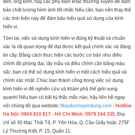
đèn, ống kính, hay các phụ kiện khác thường xuyên để đảm
bảo chất lượng hình ảnh tốt nhất. Nếu cần, bạn nên thay thế
các linh kiện này để đảm bảo hiệu quả sử dụng của kính
hiển vi.
Tóm lại, việc sử dụng kính hiển vi đúng kỹ thuật và chuẩn
xác là rất quan trọng để đạt được kết quả chính xác và đáng
tin cậy. Bằng cách thực hiện các bước cơ bản như điều
chỉnh độ phóng đại, lấy mẫu và điều chỉnh cân bằng màu
sắc, bạn có thể sử dụng kính hiển vi một cách hiệu quả và
chính xác nhất. Chúc bạn thành công trong việc sử dụng
kính hiển vi để nghiên cứu và khám phá thế giới xung
quanh! Nếu bạn có bất kỳ thắc mắc nào, hãy liên hệ ngay
với chúng tôi qua website:
Maydochuyendung.com
-
Hotline
Hà Nội: 0904 810 817 - Hồ Chí Minh: 0979 244 335
. Địa
chỉ số 30 Mạc Thái Tổ, P. Yên Hòa, Q. Cầu Giấy hoặc 275F
Lý Thường Kiệt, P. 15, Quận 11.