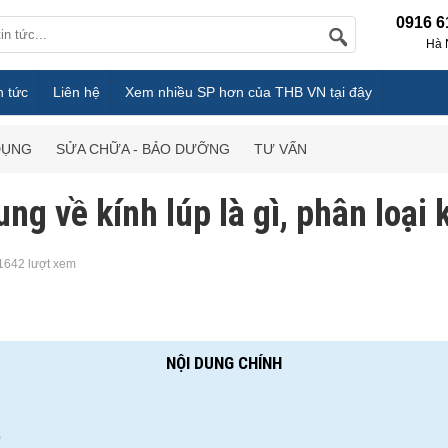
0916 6
Hà 
n tức
Liên hệ
Xem nhiều SP hơn của THB VN tại đây
DỤNG
SỬA CHỮA - BẢO DƯỠNG
TƯ VẤN
ng về kính lúp là gì, phân loại 
1642 lượt xem
NỘI DUNG CHÍNH
p