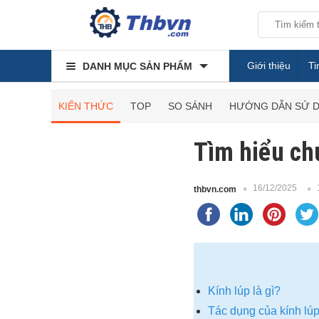
Giới thiệu
Ti
DANH MỤC SẢN PHẨM
KIẾN THỨC
TOP
SO SÁNH
HƯỚNG DẪN SỬ 
Tìm hiểu chu
16/12/2025
thbvn.com
Kính lúp là gì?
Tác dụng của kính lú