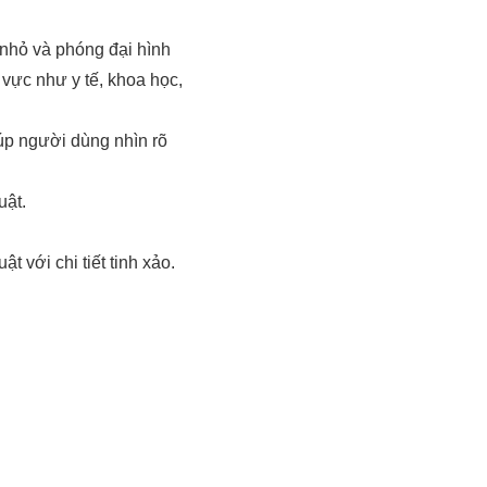
m nhỏ và phóng đại hình
h vực như y tế, khoa học,
úp người dùng nhìn rõ
uật.
 với chi tiết tinh xảo.