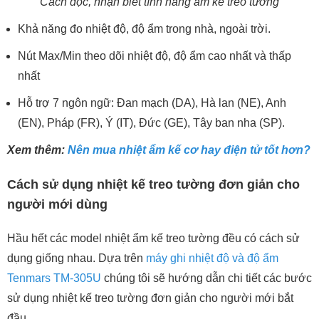
Cách đọc, nhận biết tính năng ẩm kế treo tường
Khả năng đo nhiệt độ, độ ẩm trong nhà, ngoài trời.
Nút Max/Min theo dõi nhiệt độ, độ ẩm cao nhất và thấp
nhất
Hỗ trợ 7 ngôn ngữ: Đan mạch (DA), Hà lan (NE), Anh
(EN), Pháp (FR), Ý (IT), Đức (GE), Tây ban nha (SP).
Xem thêm:
Nên mua nhiệt ẩm kế cơ hay điện tử tốt hơn?
Cách sử dụng nhiệt kế treo tường đơn giản cho
người mới dùng
Hầu hết các model nhiệt ẩm kế treo tường đều có cách sử
dụng giống nhau. Dựa trên
máy ghi nhiệt độ và độ ẩm
Tenmars TM-305U
chúng tôi sẽ hướng dẫn chi tiết các bước
sử dụng nhiệt kế treo tường đơn giản cho người mới bắt
đầu.