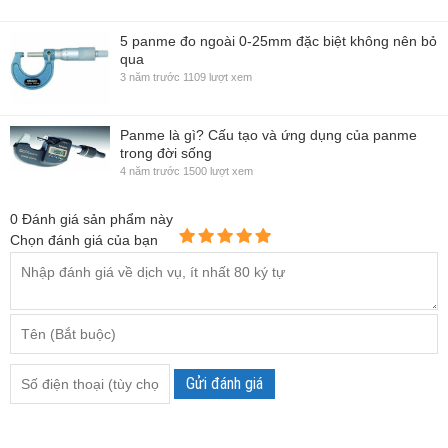
5 panme đo ngoài 0-25mm đặc biệt không nên bỏ
qua
3 năm trước
1109 lượt xem
Panme là gì? Cấu tạo và ứng dụng của panme
trong đời sống
4 năm trước
1500 lượt xem
0
Đánh giá sản phẩm này
Chọn đánh giá của bạn
Gửi đánh giá