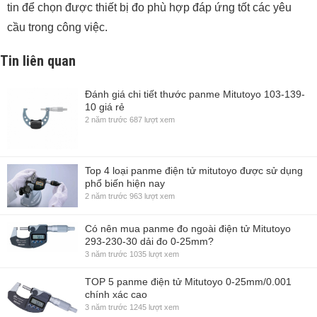
tin để chọn được thiết bị đo phù hợp đáp ứng tốt các yêu
cầu trong công việc.
Tin liên quan
Đánh giá chi tiết thước panme Mitutoyo 103-139-
10 giá rẻ
2 năm trước
687 lượt xem
Top 4 loại panme điện tử mitutoyo được sử dụng
phổ biến hiện nay
2 năm trước
963 lượt xem
Có nên mua panme đo ngoài điện tử Mitutoyo
293-230-30 dải đo 0-25mm?
3 năm trước
1035 lượt xem
TOP 5 panme điện tử Mitutoyo 0-25mm/0.001
chính xác cao
3 năm trước
1245 lượt xem