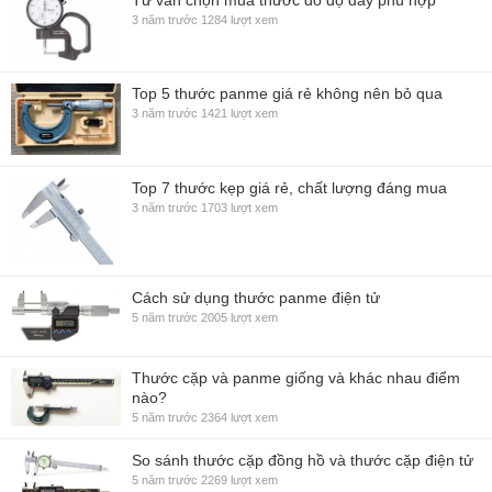
Tư vấn chọn mua thước đo độ dày phù hợp
3 năm trước
1284 lượt xem
Top 5 thước panme giá rẻ không nên bỏ qua
3 năm trước
1421 lượt xem
Top 7 thước kẹp giá rẻ, chất lượng đáng mua
3 năm trước
1703 lượt xem
Cách sử dụng thước panme điện tử
5 năm trước
2005 lượt xem
Thước cặp và panme giống và khác nhau điểm
nào?
5 năm trước
2364 lượt xem
So sánh thước cặp đồng hồ và thước cặp điện tử
5 năm trước
2269 lượt xem