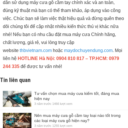
dẫn sử dụng máy cưa gỗ cầm tay chính xác và an toàn,
đúng kỹ thuật mà bạn có thể tham khảo, áp dụng vào công
việc. Chúc bạn sẽ làm việc thật hiệu quả và đừng quên theo
dõi chúng tôi để cập nhật nhiều kiến thức thú vị khác nữa
nhé! Nếu bạn có nhu cầu đặt mua máy cưa Chính hãng,
chất lượng, giá rẻ, vui lòng truy cập
website
thbvietnam.com
hoặc
maydochuyendung.com
. Mọi
liên hệ
HOTLINE Hà Nội: 0904 810 817 – TP.HCM: 0979
244 335
để được tư vấn nhé!
Tin liên quan
Tư vấn chọn mua máy cưa kiếm tốt, đáng mua
hiện nay
3 năm trước
1466 lượt xem
Nên mua máy cưa gỗ cầm tay loại nào tốt trong
các loại máy cưa gỗ hiện nay?
3 năm trước
1255 lượt xem