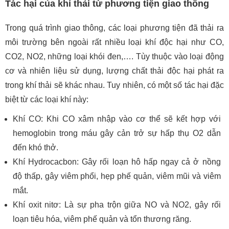
Tác hại của khí thải từ phương tiện giao thông
Trong quá trình giao thông, các loại phương tiện đã thải ra
môi trường bên ngoài rất nhiều loại khí độc hại như CO,
CO2, NO2, những loại khói đen,…. Tùy thuộc vào loại động
cơ và nhiên liệu sử dụng, lượng chất thải độc hại phát ra
trong khí thải sẽ khác nhau. Tuy nhiên, có một số tác hại đặc
biệt từ các loại khí này:
Khí CO: Khi CO xâm nhập vào cơ thể sẽ kết hợp với
hemoglobin trong máu gây cản trở sự hấp thụ O2 dẫn
đến khó thở.
Khí Hydrocacbon: Gây rối loạn hô hấp ngay cả ở nồng
độ thấp, gây viêm phổi, hẹp phế quản, viêm mũi và viêm
mắt.
Khí oxit nitơ: Là sự pha trộn giữa NO và NO2, gây rối
loạn tiêu hóa, viêm phế quản và tổn thương răng.