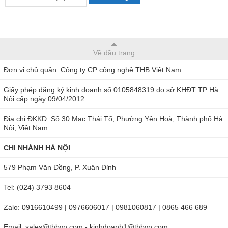
Về đầu trang
Đơn vị chủ quản: Công ty CP công nghệ THB Việt Nam
Giấy phép đăng ký kinh doanh số 0105848319 do sở KHĐT TP Hà
Nội cấp ngày 09/04/2012
Địa chỉ ĐKKD: Số 30 Mạc Thái Tổ, Phường Yên Hoà, Thành phố Hà
Nội, Việt Nam
CHI NHÁNH HÀ NỘI
579 Phạm Văn Đồng, P. Xuân Đỉnh
Tel: (024) 3793 8604
Zalo: 0916610499 | 0976606017 | 0981060817 | 0865 466 689
Email: sales@thbvn.com - kinhdoanh1@thbvn.com