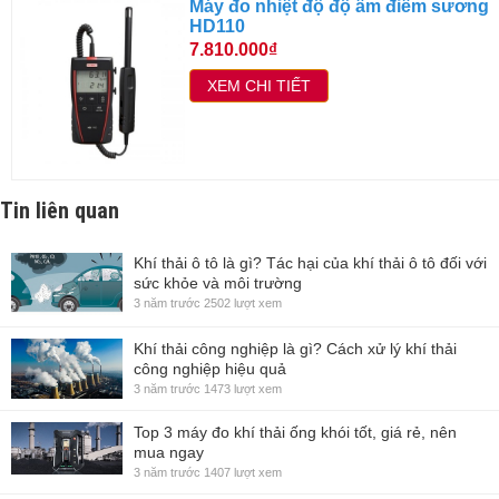
Máy đo nhiệt độ độ ẩm điểm sương
HD110
7.810.000₫
XEM CHI TIẾT
Tin liên quan
Khí thải ô tô là gì? Tác hại của khí thải ô tô đối với
sức khỏe và môi trường
3 năm trước
2502 lượt xem
Khí thải công nghiệp là gì? Cách xử lý khí thải
công nghiệp hiệu quả
3 năm trước
1473 lượt xem
Top 3 máy đo khí thải ống khói tốt, giá rẻ, nên
mua ngay
3 năm trước
1407 lượt xem