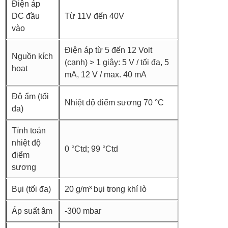
Điện áp
DC đầu
Từ 11V đến 40V
vào
Điện áp từ 5 đến 12 Volt
Nguồn kích
(cạnh) > 1 giây: 5 V / tối đa, 5
hoạt
mA, 12 V / max. 40 mA
Độ ẩm (tối
Nhiệt độ điểm sương 70 °C
đa)
Tính toán
nhiệt độ
0 °Ctd; 99 °Ctd
điểm
sương
Bụi (tối đa)
20 g/m³ bụi trong khí lò
Áp suất âm
-300 mbar