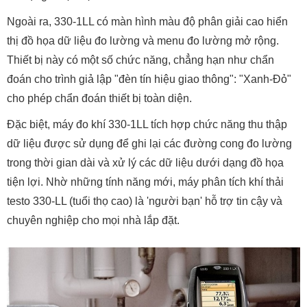
Ngoài ra, 330-1LL có màn hình màu độ phân giải cao hiển
thị đồ họa dữ liệu đo lường và menu đo lường mở rộng.
Thiết bị này có một số chức năng, chẳng hạn như chẩn
đoán cho trình giả lập "đèn tín hiệu giao thông": "Xanh-Đỏ"
cho phép chẩn đoán thiết bị toàn diện.
Đặc biệt, máy đo khí 330-1LL tích hợp chức năng thu thập
dữ liệu được sử dụng để ghi lại các đường cong đo lường
trong thời gian dài và xử lý các dữ liệu dưới dạng đồ họa
tiện lợi. Nhờ những tính năng mới, máy phân tích khí thải
testo 330-LL (tuổi thọ cao) là 'người bạn' hỗ trợ tin cậy và
chuyên nghiệp cho mọi nhà lắp đặt.