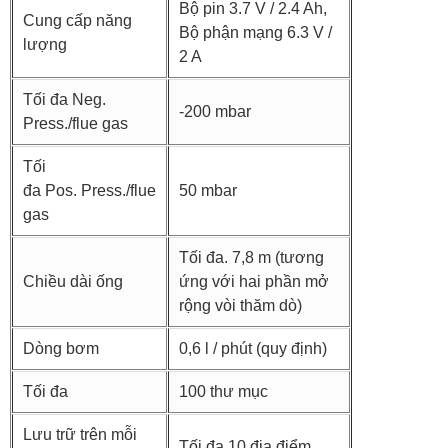
Bộ pin 3.7 V / 2.4 Ah,
Cung cấp năng
Bộ phận mạng 6.3 V /
lượng
2 A
Tối đa Neg.
-200 mbar
Press./flue gas
Tối
đa Pos. Press./flue
50 mbar
gas
Tối đa. 7,8 m (tương
Chiều dài ống
ứng với hai phần mở
rộng vòi thăm dò)
Dòng bơm
0,6 l / phút (quy định)
Tối đa
100 thư mục
Lưu trữ trên mỗi
Tối đa 10 địa điểm