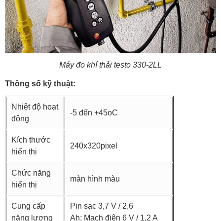
Máy đo khí thải testo 330-2LL
Thông số kỹ thuật:
Nhiệt độ hoạt
-5 đến +45oC
động
Kích thước
240x320pixel
hiển thị
Chức năng
màn hình màu
hiển thị
Cung cấp
Pin sạc 3,7 V / 2,6
năng lượng
Ah; Mạch điện 6 V / 1,2 A