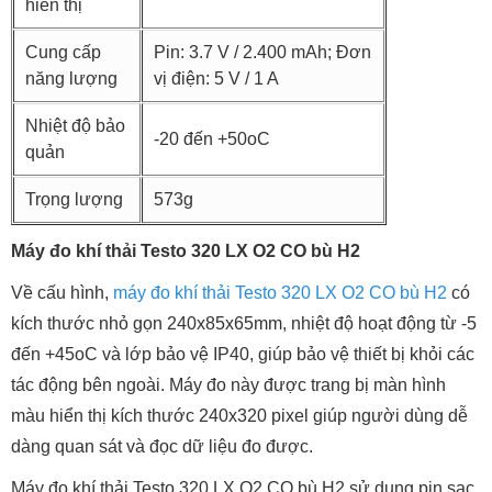
hiển thị
Cung cấp
Pin: 3.7 V / 2.400 mAh; Đơn
năng lượng
vị điện: 5 V / 1 A
Nhiệt độ bảo
-20 đến +50oC
quản
Trọng lượng
573g
Máy đo khí thải Testo 320 LX O2 CO bù H2
Về cấu hình,
máy đo khí thải Testo 320 LX O2 CO bù H2
có
kích thước nhỏ gọn 240x85x65mm, nhiệt độ hoạt động từ -5
đến +45oC và lớp bảo vệ IP40, giúp bảo vệ thiết bị khỏi các
tác động bên ngoài. Máy đo này được trang bị màn hình
màu hiển thị kích thước 240x320 pixel giúp người dùng dễ
dàng quan sát và đọc dữ liệu đo được.
Máy đo khí thải Testo 320 LX O2 CO bù H2 sử dụng pin sạc,