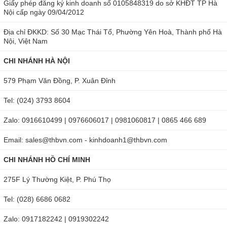
Giấy phép đăng ký kinh doanh số 0105848319 do sở KHĐT TP Hà
Nội cấp ngày 09/04/2012
Địa chỉ ĐKKD: Số 30 Mạc Thái Tổ, Phường Yên Hoà, Thành phố Hà
Nội, Việt Nam
CHI NHÁNH HÀ NỘI
579 Phạm Văn Đồng, P. Xuân Đỉnh
Tel: (024) 3793 8604
Zalo: 0916610499 | 0976606017 | 0981060817 | 0865 466 689
Email: sales@thbvn.com - kinhdoanh1@thbvn.com
CHI NHÁNH HỒ CHÍ MINH
275F Lý Thường Kiệt, P. Phú Thọ
Tel: (028) 6686 0682
Zalo: 0917182242 | 0919302242