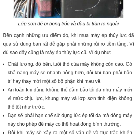
Lớp sơn dễ bị bong tróc và dầu bị tràn ra ngoài
Bên cạnh những ưu điểm đó, khi mua máy ép thủy lực đã
qua sử dụng bạn rất dễ gặp phải những rủi ro tiềm tàng. Vì
dù sao đây cũng là máy ép thủy lực cũ. Ví dụ như:
Chất lượng, độ bền, tuổi thỏ của máy không còn cao. Có
khả năng máy sẽ nhanh hỏng hơn, đôi khi bạn phải bảo
trì hay thay mới một số bộ phận khi mau về.
An toàn khi dùng không thể đảm bảo tối đa như máy mới
vì mức chịu lực, khung máy và lớp sơn tĩnh điện không
thể tốt như trước.
Bạn sẽ phải hạn chế sử dụng lức ép tối đa mà dòng máy
này cho phép để máy có thể hoạt động bình thường.
Đôi khi máy sẽ xảy ra một số vấn đề và trục trắc khiến