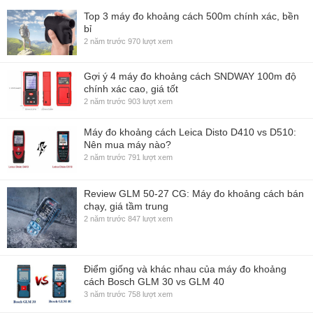
Top 3 máy đo khoảng cách 500m chính xác, bền
bỉ
2 năm trước
970 lượt xem
Gợi ý 4 máy đo khoảng cách SNDWAY 100m độ
chính xác cao, giá tốt
2 năm trước
903 lượt xem
Máy đo khoảng cách Leica Disto D410 vs D510:
Nên mua máy nào?
2 năm trước
791 lượt xem
Review GLM 50-27 CG: Máy đo khoảng cách bán
chạy, giá tầm trung
2 năm trước
847 lượt xem
Điểm giống và khác nhau của máy đo khoảng
cách Bosch GLM 30 vs GLM 40
3 năm trước
758 lượt xem