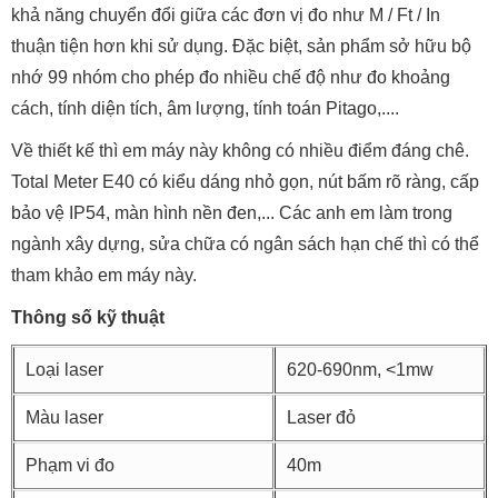
khả năng chuyển đổi giữa các đơn vị đo như M / Ft / In
thuận tiện hơn khi sử dụng. Đặc biệt, sản phẩm sở hữu bộ
nhớ 99 nhóm cho phép đo nhiều chế độ như đo khoảng
cách, tính diện tích, âm lượng, tính toán Pitago,....
Về thiết kế thì em máy này không có nhiều điểm đáng chê.
Total Meter E40 có kiểu dáng nhỏ gọn, nút bấm rõ ràng, cấp
bảo vệ IP54, màn hình nền đen,... Các anh em làm trong
ngành xây dựng, sửa chữa có ngân sách hạn chế thì có thể
tham khảo em máy này.
Thông số kỹ thuật
Loại laser
620-690nm, <1mw
Màu laser
Laser đỏ
Phạm vi đo
40m