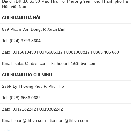
Địa chỉ ĐKKD: Số 30 Mạc Thái Tổ, Phường Yên Hoà, Thành phố Hà
Nội, Việt Nam
CHI NHÁNH HÀ NỘI
579 Phạm Văn Đồng, P. Xuân Đỉnh
Tel: (024) 3793 8604
Zalo: 0916610499 | 0976606017 | 0981060817 | 0865 466 689
Email: sales@thbvn.com - kinhdoanh1@thbvn.com
CHI NHÁNH HỒ CHÍ MINH
275F Lý Thường Kiệt, P. Phú Thọ
Tel: (028) 6686 0682
Zalo: 0917182242 | 0919302242
Email: luan@thbvn.com - tiennam@thbvn.com