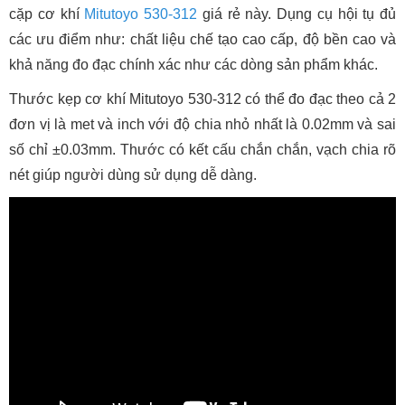
cặp cơ khí
Mitutoyo 530-312
giá rẻ này. Dụng cụ hội tụ đủ
các ưu điểm như: chất liệu chế tạo cao cấp, độ bền cao và
khả năng đo đạc chính xác như các dòng sản phẩm khác.
Thước kẹp cơ khí Mitutoyo 530-312 có thể đo đạc theo cả 2
đơn vị là met và inch với độ chia nhỏ nhất là 0.02mm và sai
số chỉ ±0.03mm. Thước có kết cấu chắn chắn, vạch chia rõ
nét giúp người dùng sử dụng dễ dàng.