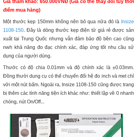
Giá tham khảo: 650.000VNĐ (Giá có thể thay đổi tùy thời
điểm mua hàng)
Một thước kẹp 150mm không nên bỏ qua nữa đó là
Insize
1108-150
. Đây là dòng thước kẹp điện tử giá rẻ được sản
xuất tại Trung Quốc nhưng vẫn đảm bảo độ bền cao cũng
nwh khả năng đo đạc chính xác, đáp ứng tốt nhu cầu sử
dụng của người dùng.
Thước có độ chia 0.01mm và độ chính xác là ±0.03mm.
Đồng thười dụng cụ có thể chuyển đổi hệ đo inch và met chỉ
với một nút bấm. Ngoài ra, Insize 1108-150 cũng được trang
bị thêm các tính năng tiện ích khác như: thiết lập về 0 nhanh
chóng, nút On/Off...