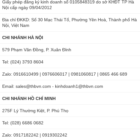
Giấy phép đăng ký kinh doanh số 0105848319 do sở KHĐT TP Hà
Nội cấp ngày 09/04/2012
Địa chỉ ĐKKD: Số 30 Mạc Thái Tổ, Phường Yên Hoà, Thành phố Hà
Nội, Việt Nam
CHI NHÁNH HÀ NỘI
579 Phạm Văn Đồng, P. Xuân Đỉnh
Tel: (024) 3793 8604
Zalo: 0916610499 | 0976606017 | 0981060817 | 0865 466 689
Email: sales@thbvn.com - kinhdoanh1@thbvn.com
CHI NHÁNH HỒ CHÍ MINH
275F Lý Thường Kiệt, P. Phú Thọ
Tel: (028) 6686 0682
Zalo: 0917182242 | 0919302242