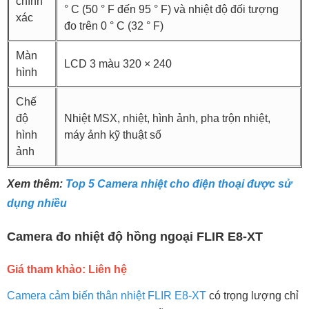
chính
° C (50 ° F đến 95 ° F) và nhiệt độ đối tượng
xác
đo trên 0 ° C (32 ° F)
Màn
LCD 3 màu 320 × 240
hình
Chế
độ
Nhiệt MSX, nhiệt, hình ảnh, pha trộn nhiệt,
hình
máy ảnh kỹ thuật số
ảnh
Xem thêm:
Top 5 Camera nhiệt cho điện thoại được sử
dụng nhiều
Camera đo nhiệt độ hồng ngoại FLIR E8-XT
Giá tham khảo: Liên hệ
Camera cảm biến thân nhiệt FLIR E8-XT
có trọng lượng chỉ