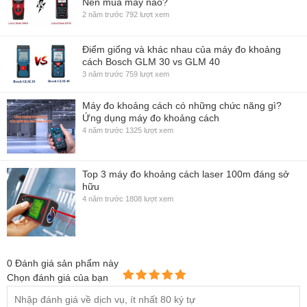
Nên mua máy nào?
2 năm trước
792 lượt xem
Điểm giống và khác nhau của máy đo khoảng
cách Bosch GLM 30 vs GLM 40
3 năm trước
759 lượt xem
Máy đo khoảng cách có những chức năng gì?
Ứng dụng máy đo khoảng cách
4 năm trước
1325 lượt xem
Top 3 máy đo khoảng cách laser 100m đáng sở
hữu
4 năm trước
1808 lượt xem
0
Đánh giá sản phẩm này
Chọn đánh giá của bạn