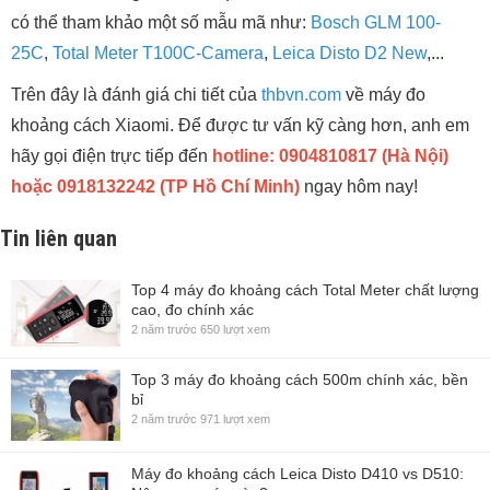
có thể tham khảo một số mẫu mã như:
Bosch GLM 100-
25C
,
Total Meter T100C-Camera
,
Leica Disto D2 New
,...
Trên đây là đánh giá chi tiết của
thbvn.com
về máy đo
khoảng cách Xiaomi. Để được tư vấn kỹ càng hơn, anh em
hãy gọi điện trực tiếp đến
hotline: 0904810817 (Hà Nội)
hoặc 0918132242 (TP Hồ Chí Minh)
ngay hôm nay!
Tin liên quan
Top 4 máy đo khoảng cách Total Meter chất lượng
cao, đo chính xác
2 năm trước
650 lượt xem
Top 3 máy đo khoảng cách 500m chính xác, bền
bỉ
2 năm trước
971 lượt xem
Máy đo khoảng cách Leica Disto D410 vs D510: