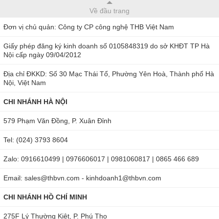
Về đầu trang
(chú ý phải nhỏ đều để việc quan sát được tối ưu nhất) và
đợi 1 phút để máy chủ đông bù nhiệt rồi cho kết quả là
Đơn vị chủ quản: Công ty CP công nghệ THB Việt Nam
được.
Giấy phép đăng ký kinh doanh số 0105848319 do sở KHĐT TP Hà
Nội cấp ngày 09/04/2012
Đọc kết quả trên thị kính của máy. Lưu ý là nên hiệu chuẩn
máy trước khi đo để có kết quả chính xác nhất.
Địa chỉ ĐKKD: Số 30 Mạc Thái Tổ, Phường Yên Hoà, Thành phố Hà
Nội, Việt Nam
Sau khi đo xong, vệ sinh, bảo quản mẫu đúng cách để đảm
CHI NHÁNH HÀ NỘI
bảo chất lượng sử dụng ở những lần sau.
579 Phạm Văn Đồng, P. Xuân Đỉnh
Nhờ sở hữu nhiều ưu điểm nổi bật nên bút đo độ mặn Atago
Master-S28A được rất nhiều người tin chọn. Hiện sản phẩm
Tel: (024) 3793 8604
được
thbvn.com
và
maydochuyendung.com
cung cấp với
Zalo: 0916610499 | 0976606017 | 0981060817 | 0865 466 689
mức giá cạnh tranh nhất. Liên hệ ngay
Hotline 0904810817
Email: sales@thbvn.com - kinhdoanh1@thbvn.com
- 0979244335
để được tư vấn và nhận báo giá cụ thể.
Ngoài ra, bạn cũng có thể đặt hàng trực tiếp theo link
CHI NHÁNH HỒ CHÍ MINH
sau:
https://maydochuyendung.com/khuc-xa-ke/chi-tiet/khuc-
275F Lý Thường Kiệt, P. Phú Thọ