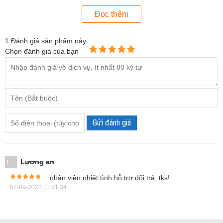
Đọc thêm
1
Đánh giá sản phẩm này
Chọn đánh giá của bạn
Gửi đánh giá
Hình ảnh khúc xạ kế đo độ mặn Atago Master-S28a (alpha)
Hướng dẫn sử dụng bút đo độ mặn Atago
Lương an
L...
Master-S28a
nhân viên nhiệt tình hỗ trợ đổi trả, tks!
07-09-2022 11:51:34
Thiết bị đo độ mặn Atago Master-S28a Alpha này khá dễ
dùng nhờ thiết kế ưu việt giống như chiếc bút, không cần
bấm nút, chỉ cần nhỏ dung dịch vào lăng kính chứa mẫu