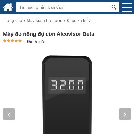
Trang chủ
Máy kiểm tra nước
Khúc xạ kế
Khúc xạ kế đo độ cồn
Máy đo nồng độ cồn Alcovisor Beta
Đánh giá
‹
›