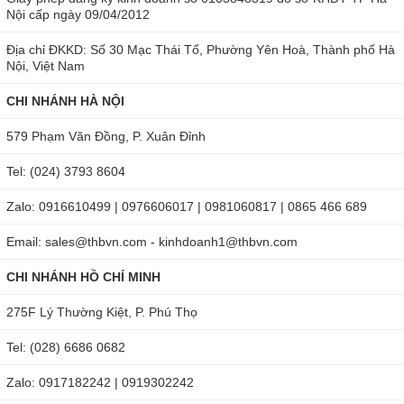
Bộ Máy đo nồng độ cồn Alcovisor Beta chính hãng
Nội cấp ngày 09/04/2012
Máy đo nồng độ cồn Alcovisor Beta đo nhanh, chính
Địa chỉ ĐKKD: Số 30 Mạc Thái Tổ, Phường Yên Hoà, Thành phố Hà
Nội, Việt Nam
xác để được dùng nhiều trong kiểm tra chuyên nghiệp,
tiết kiệm chi phí. Quý khách muốn sở hữu máy hãy gọi
CHI NHÁNH HÀ NỘI
ngay đến
Thbvn.com
hoặc liên hệ tới
Hotline: Hà Nội:
579 Phạm Văn Đồng, P. Xuân Đỉnh
0904810817 hoặc Hồ Chí Minh: 0979244335
để được tư
Tel: (024) 3793 8604
vấn nhanh và chính xác nhất.
Zalo: 0916610499 | 0976606017 | 0981060817 | 0865 466 689
Email: sales@thbvn.com - kinhdoanh1@thbvn.com
CHI NHÁNH HỒ CHÍ MINH
275F Lý Thường Kiệt, P. Phú Thọ
Tel: (028) 6686 0682
Zalo: 0917182242 | 0919302242