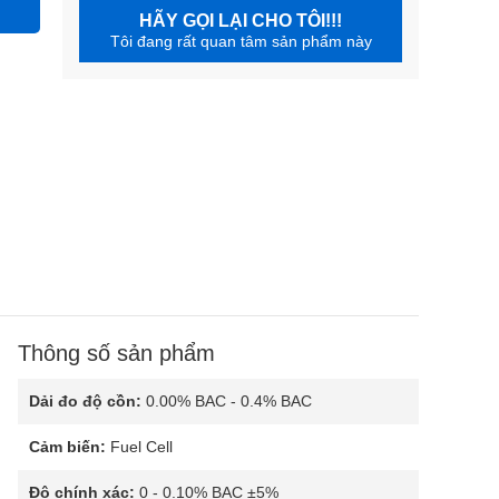
HÃY GỌI LẠI CHO TÔI!!!
Tôi đang rất quan tâm sản phẩm này
Thông số sản phẩm
Dải đo độ cồn:
0.00% BAC - 0.4% BAC
Cảm biến:
Fuel Cell
Độ chính xác:
0 - 0.10% BAC ±5%