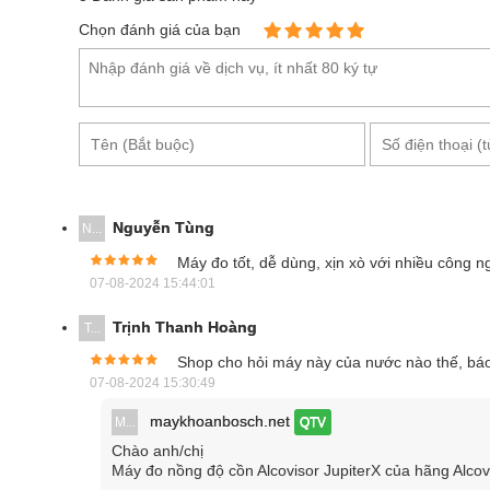
Chọn đánh giá của bạn
Nguyễn Tùng
N...
Máy đo tốt, dễ dùng, xịn xò với nhiều công 
07-08-2024 15:44:01
Trịnh Thanh Hoàng
T...
Shop cho hỏi máy này của nước nào thế, báo 
Alcovisor Jupite
07-08-2024 15:30:49
Thiết bị sử dụng pin li-ion 7.4V hoạt động ổn định,
maykhoanbosch.net
M...
QTV
hành android 5.1 dùng được mạng 4G và kết nối wifi,
Chào anh/chị
Máy đo nồng độ cồn Alcovisor JupiterX của hãng Alcov
Máy đo nồng độ cồn Alcovisor JupiterX là thiết b