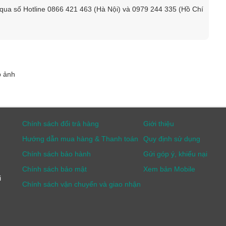
 hệ qua số Hotline 0866 421 463 (Hà Nội) và 0979 244 335 (Hồ Chí
 ảnh chụp được rất sắc nét để truyền được đến điện thoại,
visor JupiterX
u tính năng hiện đại hỗ trợ tối đa cho người dùng sử dụng
p ảnh
 nhanh phục vụ tốt cho công việc.
Chính sách đổi trả hàng
Giới thiệu
Hướng dẫn mua hàng & Thanh toán
Quy định sử dụng
Chính sách bảo hành
Gửi góp ý, khiếu nại
Chính sách bảo mật
Xem bản Mobile
i
Chính sách vận chuyển và giao nhận