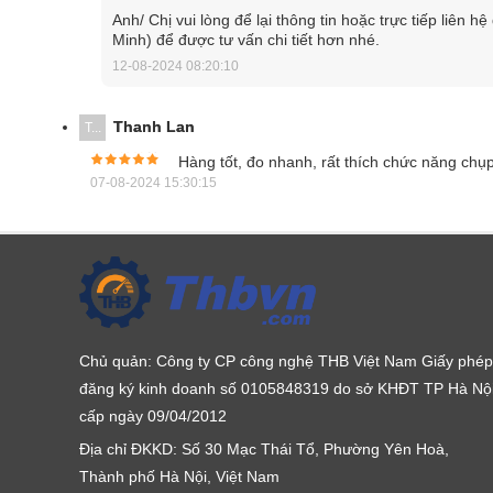
Anh/ Chị vui lòng để lại thông tin hoặc trực tiếp liên
camera 5 Megapixel có ống kính góc rộng 120°. Hình
Minh) để được tư vấn chi tiết hơn nhé.
máy tính.
12-08-2024 08:20:10
Tính năng của máy đo nồng độ cồn Alco
Thanh Lan
T...
Máy đo nồng độ cồn JupiterX Alcovisor sở hữu nhiề
Hàng tốt, đo nhanh, rất thích chức năng chụ
07-08-2024 15:30:15
máy dễ dàng. Thiết bị cũng hỗ trợ lưu lại bằng chứng
Chủ quản: Công ty CP công nghệ THB Việt Nam Giấy phép
đăng ký kinh doanh số 0105848319 do sở KHĐT TP Hà Nộ
cấp ngày 09/04/2012
Địa chỉ ĐKKD: Số 30 Mạc Thái Tổ, Phường Yên Hoà,
Thành phố Hà Nội, Việt Nam