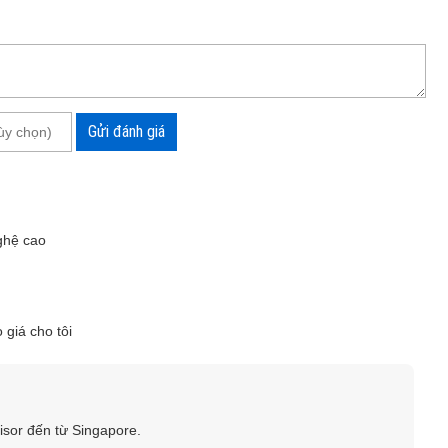
Gửi đánh giá
nghệ cao
giá cho tôi
rX đo nhanh và chính xác
 thời gian sử dụng lên tới 700 lần đo. Máy sử dụng hệ điều
 tích hợp cổng USB hỗ trợ kết nối dễ dàng với máy tính.
isor đến từ Singapore.
ị có khả năng chụp ảnh người thổi để làm bằng chứng nhờ