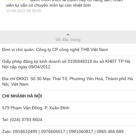
viên tư vấn có chuyên môn lại còn nhiệt tình
15-08-2022 08:38:09
Về đầu trang
Đơn vị chủ quản: Công ty CP công nghệ THB Việt Nam
Giấy phép đăng ký kinh doanh số 0105848319 do sở KHĐT TP Hà
Nội cấp ngày 09/04/2012
Hình ảnh máy đo nồng độ cồn Sentech ALP-1
Địa chỉ ĐKKD: Số 30 Mạc Thái Tổ, Phường Yên Hoà, Thành phố Hà
Mua máy đo nồng độ cồn Sentech ALP-1 ở
Nội, Việt Nam
đâu?
CHI NHÁNH HÀ NỘI
Để sử dụng Sentech ALP-1 chính hãng rất dễ dàng, đầu tiên
579 Phạm Văn Đồng, P. Xuân Đỉnh
lắp pin vào đúng cực sau đó nhấn nút ON để mở máy, lúc
Tel: (024) 3793 8604
này máy sẽ phải có thời gian làm nóng (tức là thời gian khởi
Zalo: 0916610499 | 0976606017 | 0981060817 | 0865 466 689
động) là 25 giây, sau đó máy sẽ kêu bíp là sẵn sàng để hoạt