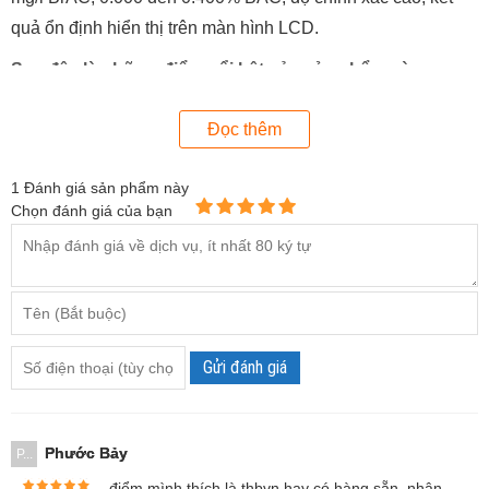
quả ổn định hiển thị trên màn hình LCD.
Sau đây là những điểm nổi bật của sản phẩm này:
Riêng máy đã có sẵn bộ nhớ, ngoài ra còn cho phép lưu
Đọc thêm
trữ lên tới 500 lần đo trên thẻ nhớ SD
Kết nối có dây với máy tính để cài đặt thông số đo từ máy
1
Đánh giá sản phẩm này
tính, điều này hỗ trợ bạn xuất và sử dụng các chỉ số đo
Chọn đánh giá của bạn
được một cách chủ động.
Kết nối không dây (bluetooth) với máy in.
Tải đến máy in không dây.
Có cả 2 chế độ đo nhanh và đo chính xác, mang lại nhiều
tiện ích cho người sử dụng.
Gửi đánh giá
Thời gian đo nhanh, trả kết quả chính xác.
Quá trình đo luôn ổn định sau khi được kiểm nghiệm
thực tế.
Phước Bảy
P...
điểm mình thích là thbvn hay có hàng sẵn, nhân