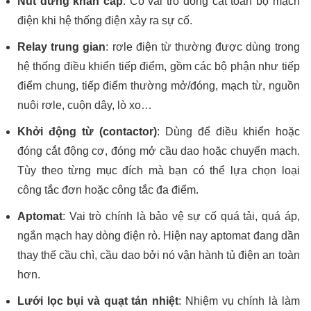
Nút dừng khẩn cấp
: Có vai trò đóng cắt toàn bộ mạch
điện khi hệ thống điện xảy ra sự cố.
Relay trung gian
: rơle điện từ thường được dùng trong
hệ thống điều khiển tiếp điểm, gồm các bộ phận như tiếp
điểm chung, tiếp điểm thường mở/đóng, mạch từ, nguồn
nuôi rơle, cuộn dây, lò xo…
Khởi động từ (contactor)
: Dùng để điều khiển hoặc
đóng cắt động cơ, đóng mở cầu dao hoặc chuyển mạch.
Tùy theo từng mục đích mà bạn có thể lựa chọn loại
công tắc đơn hoặc công tắc đa điểm.
Aptomat
: Vai trò chính là bảo vệ sự cố quá tải, quá áp,
ngắn mạch hay dòng điện rò. Hiện nay aptomat đang dần
thay thế cầu chì, cầu dao bởi nó vận hành tủ điện an toàn
hơn.
Lưới lọc bụi và quạt tản nhiệt
: Nhiệm vụ chính là làm