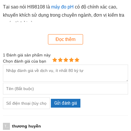
Tại sao nói HI98108 là
máy đo pH
có độ chính xác cao,
khuyến khích sử dụng trong chuyên ngành, đơn vị kiểm tra
nước là bởi vì:
Điện cực thiết kế thông minh, độ nhạy cao, không gỉ sét,
Đọc thêm
không biến đổi tính chất lý hóa theo thời gian.
Điện cực pH của máy sử dụng cell tham chiếu, mối nối
1
Đánh giá sản phẩm này
vải giảm thiểu tắc nghẽn.
Chọn đánh giá của bạn
Bóng đèn là chất liệu cao cấp, được bảo vệ bằng vỏ máy
bằng nhựa bên ngoài.
Máy có cảm biến nhiệt độ tiếp xúc giúp bù nhiệt độ tự
động.
Cho phép hiệu chuẩn: tự động, hai điểm (pH7.01 và
Gửi đánh giá
pH4.01 hoặc 10.01).
thương huyền
T...