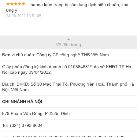
hanna luôn trang bị các dung dịch hiệu chuẩn, khá
ưng ý
24-08-2022 13:51:05
Về đầu trang
Đơn vị chủ quản: Công ty CP công nghệ THB Việt Nam
Giấy phép đăng ký kinh doanh số 0105848319 do sở KHĐT TP Hà
Nội cấp ngày 09/04/2012
Địa chỉ ĐKKD: Số 30 Mạc Thái Tổ, Phường Yên Hoà, Thành phố Hà
Nội, Việt Nam
CHI NHÁNH HÀ NỘI
579 Phạm Văn Đồng, P. Xuân Đỉnh
Trọn bộ bút đo pH Hanna HI98108
Tel: (024) 3793 8604