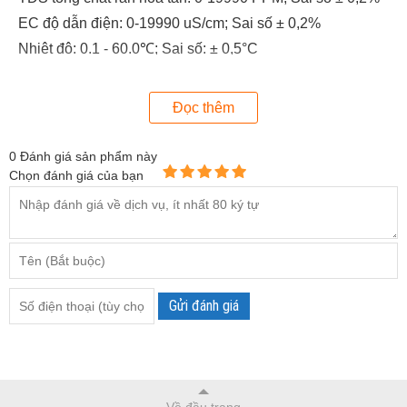
EC độ dẫn điện: 0-19990 uS/cm; Sai số ± 0,2%
Nhiệt độ: 0.1 - 60.0℃; Sai số: ± 0,5°C
Ngoài ra, sản phẩm này còn đi kèm rất nhiều tiện ích khác
Đọc thêm
như tự động bù nhiệt 0,1 - 60,0 °C và tự động hiệu chuẩn ba
điểm giúp mang lại kết quả chính xác cao.
0
Đánh giá sản phẩm này
Máy có tới 03 cảm biến nhằm tối ưu công năng, cho phép
Chọn đánh giá của bạn
hiển thị cả 4 chỉ số kết quả: độ pH, TDS, EC và nhiệt độ giúp
bạn có thể có ngay kết quả chỉ với 01 lần đo.
Gửi đánh giá