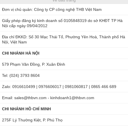
Về đầu trang
Đơn vị chủ quản: Công ty CP công nghệ THB Việt Nam
Giấy phép đăng ký kinh doanh số 0105848319 do sở KHĐT TP Hà
Nội cấp ngày 09/04/2012
Đặc điểm nổi bật của bút đo pH/TDS/EC/Nhiệt độ EZ-9908
Địa chỉ ĐKKD: Số 30 Mạc Thái Tổ, Phường Yên Hoà, Thành phố Hà
Nội, Việt Nam
Ứng dụng và điểm nổi trội của bút đo PH đa
CHI NHÁNH HÀ NỘI
năng EZ-9908?
579 Phạm Văn Đồng, P. Xuân Đỉnh
Đây là
bút đo pH
nhỏ gọn, có thể cho vừa vào túi quần, cặp
Tel: (024) 3793 8604
sách rất tiện lợi. Màn hình LCD hiển thị chữ số rõ nét, có
đèn LED xanh giúp quan sát tốt. Kết quả cho ra nhanh,
Zalo: 0916610499 | 0976606017 | 0981060817 | 0865 466 689
không chỉ vậy sản phẩm này còn có khả năng tự động tắt khi
Email: sales@thbvn.com - kinhdoanh1@thbvn.com
máy không hoạt động, cảnh bảo pin yếu, tự động bù nhiệt...
CHI NHÁNH HỒ CHÍ MINH
Máy sử dụng đễ dàng với 3 nút ấn. Đầu điện cực được làm
275F Lý Thường Kiệt, P. Phú Thọ
bằng chất liệu không gỉ sét, không bị ăn mòn, đảm bảo duy