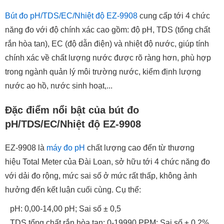
Bút đo pH/TDS/EC/Nhiệt độ EZ-9908
cung cấp tới 4 chức
năng đo với độ chính xác cao gồm: độ pH, TDS (tổng chất
rắn hòa tan), EC (độ dẫn điện) và nhiệt độ nước, giúp tính
chính xác về chất lượng nước được rõ ràng hơn, phù hợp
trong ngành quản lý môi trường nước, kiểm định lượng
nước ao hồ, nước sinh hoạt,...
Đặc điểm nổi bật của bút đo
pH/TDS/EC/Nhiệt độ EZ-9908
EZ-9908 là
máy đo pH
chất lượng cao đến từ thương
hiệu Total Meter của Đài Loan, sở hữu tới 4 chức năng đo
với dải đo rộng, mức sai số ở mức rất thấp, không ảnh
hưởng đến kết luận cuối cùng. Cụ thể:
pH: 0,00-14,00 pH; Sai số ± 0,5
TDS tổng chất rắn hòa tan: 0-19990 PPM; Sai số ± 0,2%