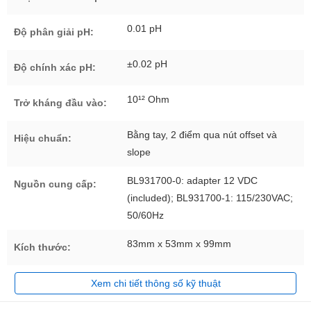
0.01 pH
Độ phân giải pH:
±0.02 pH
Độ chính xác pH:
10¹² Ohm
Trở kháng đầu vào:
Bằng tay, 2 điểm qua nút offset và
Hiệu chuẩn:
slope
BL931700-0: adapter 12 VDC
Nguồn cung cấp:
(included); BL931700-1: 115/230VAC;
50/60Hz
83mm x 53mm x 99mm
Kích thước:
Xem chi tiết thông số kỹ thuật