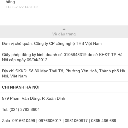
hãng
11-08-2022 14:20:03
Về đầu trang
Đơn vị chủ quản: Công ty CP công nghệ THB Việt Nam
Giấy phép đăng ký kinh doanh số 0105848319 do sở KHĐT TP Hà
Nội cấp ngày 09/04/2012
Địa chỉ ĐKKD: Số 30 Mạc Thái Tổ, Phường Yên Hoà, Thành phố Hà
Hình ảnh máy đo pH Hanna BL931700 để bàn
Nội, Việt Nam
Bộ sản phẩm máy đo pH Hanna BL931700
CHI NHÁNH HÀ NỘI
online bao gồm:
579 Phạm Văn Đồng, P. Xuân Đỉnh
Hanna BL931700 đã bao gồm đầy đủ phụ kiện, chính hãng
Tel: (024) 3793 8604
đến từ thương hiệu Hanna, cụ thể:
Zalo: 0916610499 | 0976606017 | 0981060817 | 0865 466 689