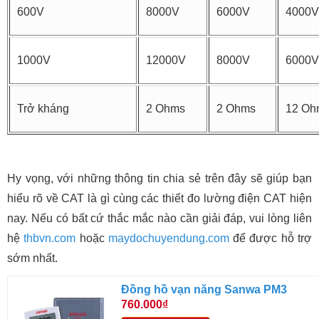
600V
8000V
6000V
4000V
1000V
12000V
8000V
6000V
Trở kháng
2 Ohms
2 Ohms
12 Oh
Hy vọng, với những thông tin chia sẻ trên đây sẽ giúp bạn
hiểu rõ về CAT là gì cùng các thiết đo lường điện CAT hiện
nay. Nếu có bất cứ thắc mắc nào cần giải đáp, vui lòng liên
hệ
thbvn.com
hoặc
maydochuyendung.com
để được hỗ trợ
sớm nhất.
Đồng hồ vạn năng Sanwa PM3
760.000₫