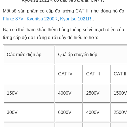
Kyoritsu 1021R có cấp tiêu chuẩn CAT IV
Một số sản phẩm có cấp đo lường CAT III như đồng hồ đo
Fluke 87V
,
Kyoritsu 2200R
,
Kyoritsu 1021R
…
Bạn có thể tham khảo thêm bảng thông số về mạch điện của
từng cấp độ đo lường dưới đây để hiểu rõ hơn:
Các mức điện áp
Quá áp chuyển tiếp
CAT IV
CAT III
CAT II
150V
4000V
2500V
1500V
300V
6000V
4000V
2500V