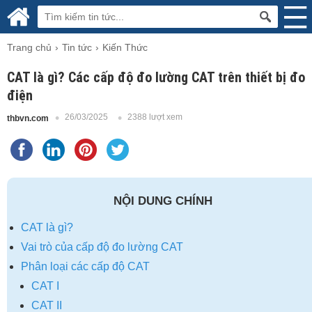
Trang chủ
Tin tức
Kiến Thức
CAT là gì? Các cấp độ đo lường CAT trên thiết bị đo
điện
26/03/2025
2388 lượt xem
thbvn.com
NỘI DUNG CHÍNH
CAT là gì?
Vai trò của cấp độ đo lường CAT
Phân loại các cấp độ CAT
CAT I
CAT II