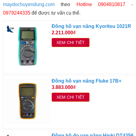
maydochuyendung.com
theo
Hotline 0904810817 -
0979244335
để được tư vấn cụ thể.
Đồng hồ vạn năng Kyoritsu 1021R
2.211.000₫
XEM CHI TIẾT
Đồng hồ vạn năng Fluke 17B+
3.883.000₫
XEM CHI TIẾT
Đồng hồ đo vạn năng Hioki DT4256