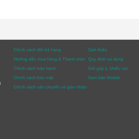
Chính sách đổi trả hàng
Giới thiệu
Hướng dẫn mua hàng & Thanh toán
Quy định sử dụng
Chính sách bảo hành
Gửi góp ý, khiếu nại
Chính sách bảo mật
Xem bản Mobile
i
Chính sách vận chuyển và giao nhận