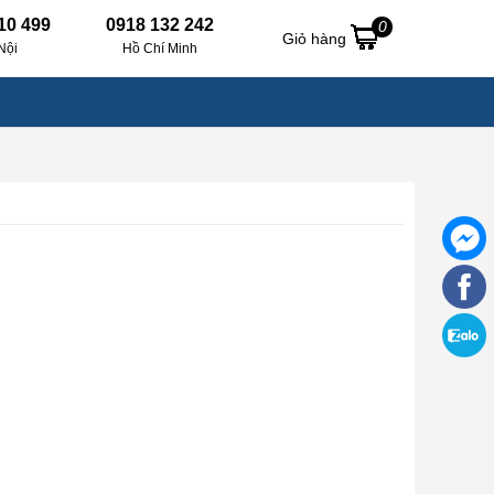
10 499
0918 132 242
0
Giỏ hàng
Nội
Hồ Chí Minh