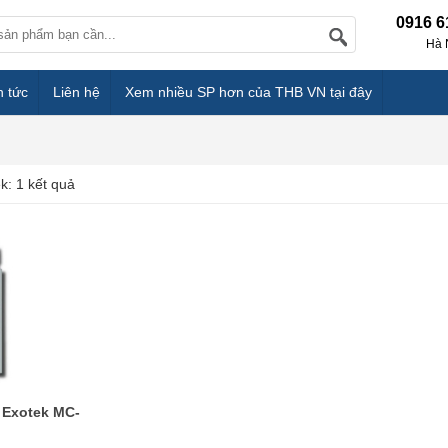
0916 6
Hà 
n tức
Liên hệ
Xem nhiều SP hơn của THB VN tại đây
k: 1 kết quả
 Exotek MC-