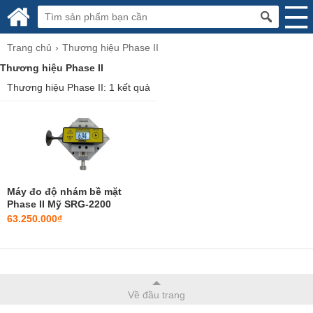
Trang chủ
Thương hiệu Phase II
Thương hiệu Phase II
Thương hiệu Phase II: 1 kết quả
Máy đo độ nhám bề mặt
Phase II Mỹ SRG-2200
63.250.000₫
Máy đo độ nhám bề mặt Phase II Mỹ SRG-2200
63.250.000₫
Thông số độ nhám bề mặt: Ra (ISO),
Về đầu trang
Rz (DIN), Rms (Rq), Rt
Phạm vi đo: Ra: 0.05-10.0µm / Rz