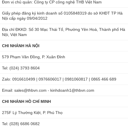
0.1-50µm/ Rms: 0.05-10.0 µm/ Rt:
Màn hình hiển thị: 1.14 inch IPS TFT
Đơn vị chủ quản: Công ty CP công nghệ THB Việt Nam
0.1-50µm
Độ dài giới hạn: 0,01in., 0,03in.,
0,10in (0.25, 0.80, 2,50mm)
Bộ lọc: Gauss Dig
Giấy phép đăng ký kinh doanh số 0105848319 do sở KHĐT TP Hà
Nội cấp ngày 09/04/2012
Địa chỉ ĐKKD: Số 30 Mạc Thái Tổ, Phường Yên Hoà, Thành phố Hà
Nội, Việt Nam
CHI NHÁNH HÀ NỘI
579 Phạm Văn Đồng, P. Xuân Đỉnh
Tel: (024) 3793 8604
Zalo: 0916610499 | 0976606017 | 0981060817 | 0865 466 689
Email: sales@thbvn.com - kinhdoanh1@thbvn.com
CHI NHÁNH HỒ CHÍ MINH
275F Lý Thường Kiệt, P. Phú Thọ
Tel: (028) 6686 0682